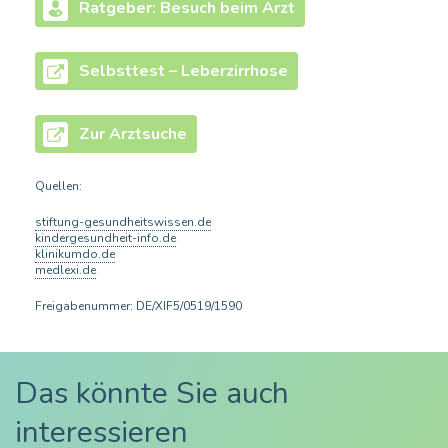
Ratgeber: Besuch beim Arzt
Selbsttest – Leberzirrhose
Zur Arztsuche
Quellen:
stiftung-gesundheitswissen.de
kindergesundheit-info.de
klinikumdo.de
medlexi.de
Freigabenummer: DE/XIF5/0519/1590
Das könnte Sie auch
interessieren