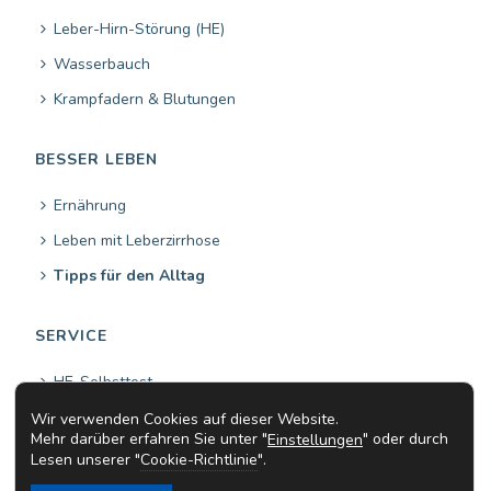
Leber-Hirn-Störung (HE)
Wasserbauch
Krampfadern & Blutungen
BESSER LEBEN
Ernährung
Leben mit Leberzirrhose
Tipps für den Alltag
SERVICE
HE-Selbsttest
Leber-Selbsttest
Wir verwenden Cookies auf dieser Website.
Mehr darüber erfahren Sie unter "
" oder durch
Einstellungen
Arztsuche
Lesen unserer "
Cookie-Richtlinie
".
Fragen & Antworten