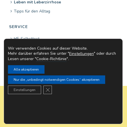
Leben mit Leberzirrhose
Tipps für den Alltag
SERVICE
HE-Selbsttest
Leber-Selbsttest
Wir verwenden Cookies auf dieser Website.
Mehr darüber erfahren Sie unter "
" oder durch
Einstellungen
Arztsuche
Lesen unserer "
Cookie-Richtlinie
".
Fragen & Antworten
Alle akzeptieren
Nur die „unbedingt notwendigen Cookies“ akzeptieren
GDPR Cookie-Banner schließen
Einstellungen
Impressum
Datenschutz
Nutzungsbedingungen
Cookie-Richtlinie
Kontakt