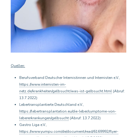
Quellen:
Berufsverband Deutscher Internistinnen und Internisten e.V.,
https://www.internisten-im-
netz.de/krankheiten/gelbsucht/was-ist-gelbsucht.html
(Abruf:
13.7.2022)
Lebertransplantierte Deutschland e.V.,
https://lebertransplantation.eu/die-leber/symptome-von-
lebererkrankungen/gelbsucht
(Abruf: 13.7.2022)
Gastro Liga e.V.,
https://www.yumpu.com/de/document/read/6169992/flyer-