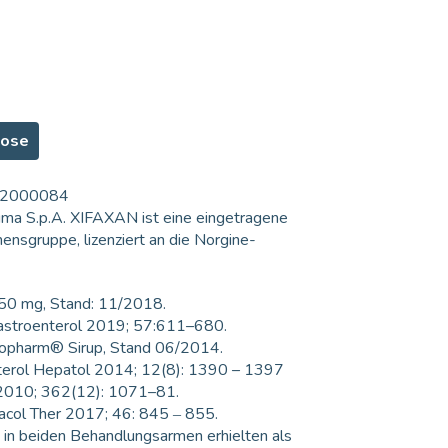
hose
F-2000084
gma S.p.A. XIFAXAN ist eine eingetragene
nsgruppe, lizenziert an die Norgine-
0 mg, Stand: 11/2018.
Gastroenterol 2019; 57:611–680.
iopharm® Sirup, Stand 06/2014.
nterol Hepatol 2014; 12(8): 1390 – 1397
 2010; 362(12): 1071–81.
acol Ther 2017; 46: 845 ‒ 855.
n in beiden Behandlungsarmen erhielten als