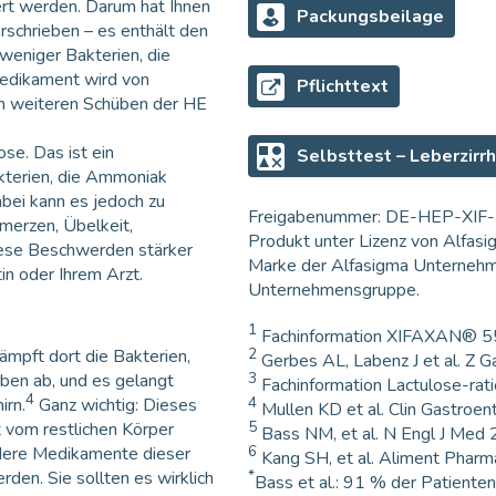
ert werden. Darum hat Ihnen
Packungsbeilage
schrieben – es enthält den
 weniger Bakterien, die
dikament wird von
Pflichttext
 weiteren Schüben der HE
se. Das ist ein
Selbsttest – Leberzirr
Bakterien, die Ammoniak
bei kann es jedoch zu
Freigabenummer: DE-HEP-XI
erzen, Übelkeit,
Produkt unter Lizenz von Alfasi
iese Beschwerden stärker
Marke der Alfasigma Unternehme
in oder Ihrem Arzt.
Unternehmensgruppe.
1
Fachinformation XIFAXAN® 55
2
mpft dort die Bakterien,
Gerbes AL, Labenz J et al. Z 
3
ben ab, und es gelangt
Fachinformation Lactulose-rat
4
4
irn.
Ganz wichtig: Dieses
Mullen KD et al. Clin Gastroe
5
t vom restlichen Körper
Bass NM, et al. N Engl J Med
6
dere Medikamente dieser
Kang SH, et al. Aliment Pharm
*
den. Sie sollten es wirklich
Bass et al.: 91 % der Patiente