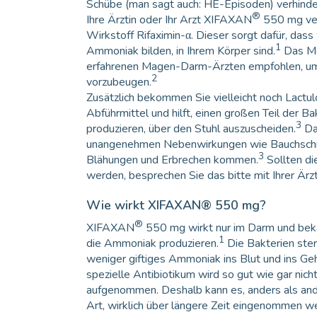
Schübe (man sagt auch: HE-Episoden) verhind
®
Ihre Ärztin oder Ihr Arzt XIFAXAN
550 mg ver
Wirkstoff Rifaximin-α. Dieser sorgt dafür, dass
1
Ammoniak bilden, in Ihrem Körper sind.
Das Me
erfahrenen Magen-Darm-Ärzten empfohlen, um
2
vorzubeugen.
Zusätzlich bekommen Sie vielleicht noch Lactulo
Abführmittel und hilft, einen großen Teil der 
3
produzieren, über den Stuhl auszuscheiden.
Da
unangenehmen Nebenwirkungen wie Bauchschm
3
Blähungen und Erbrechen kommen.
Sollten d
werden, besprechen Sie das bitte mit Ihrer Ärzt
Wie wirkt XIFAXAN® 550 mg?
®
XIFAXAN
550 mg wirkt nur im Darm und bekä
1
die Ammoniak produzieren.
Die Bakterien ster
weniger giftiges Ammoniak ins Blut und ins Geh
spezielle Antibiotikum wird so gut wie gar nich
aufgenommen. Deshalb kann es, anders als an
Art, wirklich über längere Zeit eingenommen wer