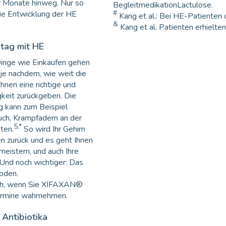
 Monate hinweg. Nur so
BegleitmedikationLactulose.
#
ie Entwicklung der HE
Kang et al.: Bei HE-Patienten 
&
Kang et al. Patienten erhielte
ltag mit HE
 Dinge wie Einkaufen gehen
je nachdem, wie weit die
Ihnen eine richtige und
keit zurückgeben. Die
 kann zum Beispiel
uch, Krampfadern an der
5,*
ten.
So wird Ihr Gehirn
n zurück und es geht Ihnen
meistern, und auch Ihre
Und noch wichtiger: Das
oden.
lich, wenn Sie XIFAXAN®
ermine wahrnehmen.
Antibiotika