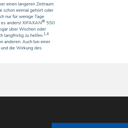
ber einen längeren Zeitraum
e schon einmal gehört oder
ch nur für wenige Tage
®
st es anders! XIFAXAN
550
 sogar über Wochen oder
1,4
langfristig zu helfen.
n anderen: Auch bei einer
, und die Wirkung des
MPLIKATIONEN
BESSER LEBEN
eber-Hirn-Störung (HE)
Ernährung