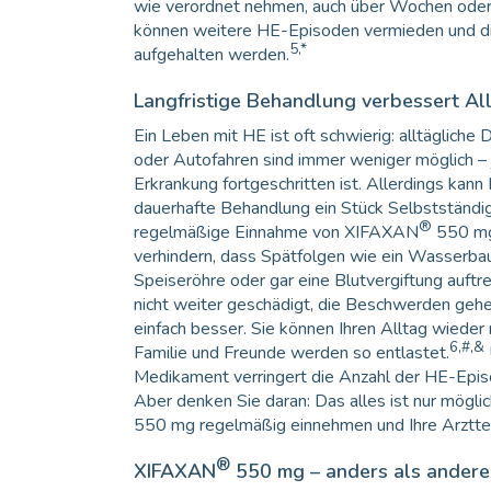
wie verordnet nehmen, auch über Wochen oder
können weitere HE-Episoden vermieden und d
5,*
aufgehalten werden.
Langfristige Behandlung verbessert Al
Ein Leben mit HE ist oft schwierig: alltägliche
oder Autofahren sind immer weniger möglich – 
Erkrankung fortgeschritten ist. Allerdings kann 
dauerhafte Behandlung ein Stück Selbstständig
®
regelmäßige Einnahme von XIFAXAN
550 mg
verhindern, dass Spätfolgen wie ein Wasserba
Speiseröhre oder gar eine Blutvergiftung auftre
nicht weiter geschädigt, die Beschwerden gehe
einfach besser. Sie können Ihren Alltag wieder 
6,#,&
Familie und Freunde werden so entlastet.
Medikament verringert die Anzahl der HE-Epis
Aber denken Sie daran: Das alles ist nur mög
550 mg regelmäßig einnehmen und Ihre Arztt
®
XIFAXAN
550 mg – anders als andere 